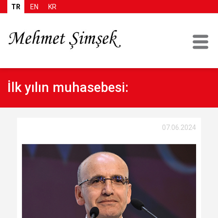
TR
EN
KR
İlk yılın muhasebesi:
07.06.2024