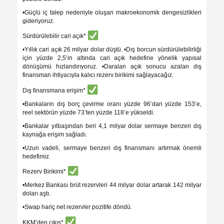
•Güçlü iç talep nedeniyle oluşan makroekonomik dengesizlikleri
gideriyoruz.
Sürdürülebilir cari açık*
•Yıllık cari açık 26 milyar dolar düştü. •Dış borcun sürdürülebilirliği
için yüzde 2,5’in altında cari açık hedefine yönelik yapısal
dönüşümü hızlandırıyoruz. •Daralan açık sonucu azalan dış
finansman ihtiyacıyla kalıcı rezerv birikimi sağlayacağız.
Dış finansmana erişim*
•Bankaların dış borç çevirme oranı yüzde 96’dan yüzde 153’e,
reel sektörün yüzde 73’ten yüzde 118’e yükseldi.
•Bankalar yılbaşından beri 4,1 milyar dolar sermaye benzeri dış
kaynağa erişim sağladı.
•Uzun vadeli, sermaye benzeri dış finansmanı artırmak önemli
hedefimiz.
Rezerv Birikimi*
•Merkez Bankası brüt rezervleri 44 milyar dolar artarak 142 milyar
doları aştı.
•Swap hariç net rezervler pozitife döndü.
KKM’den çıkış*