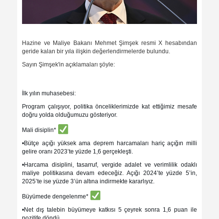
Hazine ve Maliye Bakanı Mehmet Şimşek resmi X hesabından
geride kalan bir yıla ilişkin değerlendirmelerde bulundu.
Sayın Şimşek'in açıklamaları şöyle:
İlk yılın muhasebesi:
Program çalışıyor, politika önceliklerimizde kat ettiğimiz mesafe
doğru yolda olduğumuzu gösteriyor.
Mali disiplin*
•Bütçe açığı yüksek ama deprem harcamaları hariç açığın milli
gelire oranı 2023’te yüzde 1,6 gerçekleşti.
•Harcama disiplini, tasarruf, vergide adalet ve verimlilik odaklı
maliye politikasına devam edeceğiz. Açığı 2024’te yüzde 5’in,
2025’te ise yüzde 3’ün altına indirmekte kararlıyız.
Büyümede dengelenme*
•Net dış talebin büyümeye katkısı 5 çeyrek sonra 1,6 puan ile
pozitife döndü.