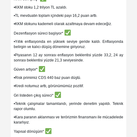
•KKM stoku 1,2 trilyon TL azaldı.
•TL mevduatın toplam içindeki payı 16,2 puan arttı.
•KKM stokunu kademeli olarak azaltmaya devam edeceğiz.
Dezenflasyon süreci başlıyor*
•Yıllık enflasyonda en yüksek seviye geride kaldı. Enflasyonda
belirgin ve kalıcı düşüş dönemine giriyoruz.
•Piyasanın 12 ay sonrası enflasyon beklentisi yüzde 33,2, 24 ay
sonrası beklentisi yüzde 21,3 seviyesinde.
Güven artıyor*
•Risk primimiz CDS 440 baz puan düştü.
•Kredi notumuz arttı, görünümümüz pozitif.
Gri listeden çıkış süreci*
•Teknik çalışmalar tamamlandı, yerinde denetim yapıldı. Teknik
rapor olumlu.
•Kara paranın aklanması ve terörizmin finansmanı ile mücadelede
kararlıyız.
Yapısal dönüşüm*