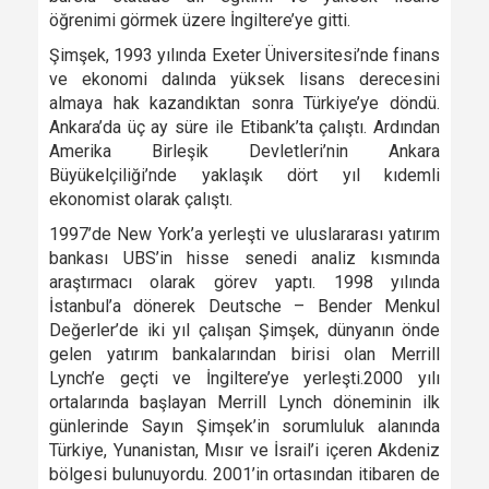
öğrenimi görmek üzere İngiltere’ye gitti.
Şimşek, 1993 yılında Exeter Üniversitesi’nde finans
ve ekonomi dalında yüksek lisans derecesini
almaya hak kazandıktan sonra Türkiye’ye döndü.
Ankara’da üç ay süre ile Etibank’ta çalıştı. Ardından
Amerika Birleşik Devletleri’nin Ankara
Büyükelçiliği’nde yaklaşık dört yıl kıdemli
ekonomist olarak çalıştı.
1997’de New York’a yerleşti ve uluslararası yatırım
bankası UBS’in hisse senedi analiz kısmında
araştırmacı olarak görev yaptı. 1998 yılında
İstanbul’a dönerek Deutsche – Bender Menkul
Değerler’de iki yıl çalışan Şimşek, dünyanın önde
gelen yatırım bankalarından birisi olan Merrill
Lynch’e geçti ve İngiltere’ye yerleşti.2000 yılı
ortalarında başlayan Merrill Lynch döneminin ilk
günlerinde Sayın Şimşek’in sorumluluk alanında
Türkiye, Yunanistan, Mısır ve İsrail’i içeren Akdeniz
bölgesi bulunuyordu. 2001’in ortasından itibaren de