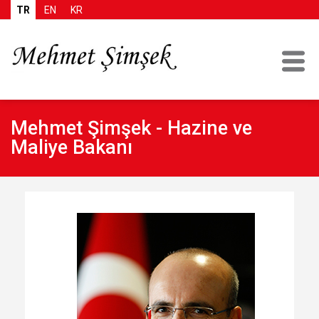
TR
EN
KR
Mehmet Şimşek - Hazine ve
Maliye Bakanı