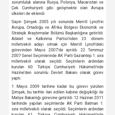
sorumluluk alanına Rusya, Polonya, Macaristan ve
Çek Cumhuriyeti gibi gelişmekte olan Avrupa
ülkeleri de eklendi.
Sayın Şimşek 2005 yılı sonunda Merrill Lynch’in
Avrupa, Ortadoğu ve Afrika Bölgesi Ekonomik ve
Stratejik Araştırmalar Bölümü Başkanlığına getirildi.
Adalet ve Kalkınma Partisi’nden 23. dönem
milletvekili adayı olmak için Merrill Lynch’deki
görevinden Mayıs 2007’de ayrıldı. 22 Temmuz
2007 Genel Seçimlerinde AK Parti Gaziantep 1. sıra
milletvekili olarak seçildi. Seçimlerin ardından
kurulan 60. Türkiye Cumhuriyeti Hükümeti’nde
Hazine’den sorumlu Devlet Bakanı olarak görev
yaptı.
1 Mayıs 2009 tarihine kadar bu görevi yürüten
Şimşek, bu tarihte ilan edilen kabine değişikliği ile
Maliye Bakanlığı görevine getirildi. 12 Haziran 2011
tarihinde yapılan seçimlerde AK Parti Batman 1.
sıra milletvekili olarak seçildi. Seçimlerin ardından
kurulan 61. Türkiye Cumhuriyeti Hükümeti’nde