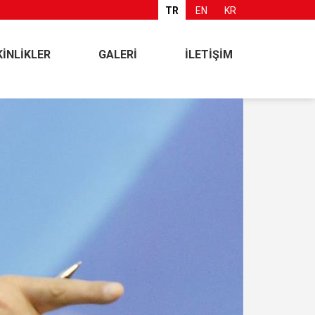
TR
EN
KR
KİNLİKLER
GALERİ
İLETİŞİM