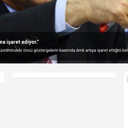
na işaret ediyor.''
imindeki öncü göstergelerin kasımda ılımlı artışa işaret ettiğini belir