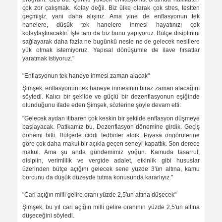
çok zor çalışmak. Kolay değil. Biz ülke olarak çok stres, testten
geçmişiz, yani daha alışırız. Ama yine de enflasyonun tek
hanelere, düşük tek hanelere inmesi hayatınızı çok
kolaylaştıracaktır. İşte tam da biz bunu yapıyoruz. Bütçe disiplinini
sağlayarak daha fazla ne bugünkü nesle ne de gelecek nesillere
yük olmak istemiyoruz. Yapısal dönüşümle de ilave fırsatlar
yaratmak istiyoruz."
"Enflasyonun tek haneye inmesi zaman alacak"
Şimşek, enflasyonun tek haneye inmesinin biraz zaman alacağını
söyledi. Kalıcı bir şekilde ve güçlü bir dezenflasyonun eşiğinde
olunduğunu ifade eden Şimşek, sözlerine şöyle devam etti:
"Gelecek aydan itibaren çok keskin bir şekilde enflasyon düşmeye
başlayacak. Patikamız bu. Dezenflasyon dönemine girdik. Geçiş
dönemi bitti. Bütçede ciddi tedbirler aldık. Piyasa öngörülerine
göre çok daha makul bir açıkla geçen seneyi kapattık. Son derece
makul. Ama şu anda gündemimiz yoğun. Kamuda tasarruf,
disiplin, verimlilik ve vergide adalet, etkinlik gibi hususlar
üzerinden bütçe açığını gelecek sene yüzde 3'ün altına, kamu
borcunu da düşük düzeyde tutma konusunda kararlıyız."
"Cari açığın milli gelire oranı yüzde 2,5'un altına düşecek"
Şimşek, bu yıl cari açığın milli gelire oranının yüzde 2,5'un altına
düşeceğini söyledi.