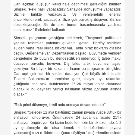
Cari açıktaki düşüşün kalıcı hale getirilmesi gerektiğini bildiren
Şimşek, "Peki nasıl yapacağız? Sanayide dönüşümle yapacağız.
Sizinle birlikte yapacağız. Ve yenilenebilir enerjiyi
önceliklendirerek yapacağız. Size çok büyük iş düşüyor. Biz sizi
destekleyeceğiz. Siz de bize bunun başarılmasında yardımcı
olacaksınız." ifadelerini kullandı.
Şimşek, programın çalıştığını belirterek, "Rasyonel politikalar,
yapısal reformlar, yatırımcı güvenini getirdi. Portföy tercihleri
TL'den yana, reel kurda istikrar var. Hatta biraz istikrarın ötesine
geçtik. Değerleme var. Dezenflasyon başladı. Büyümede yeniden
dengeleme de bütün bu dengesizlikleri gideriyor. İç talep makul
düzeyde büyüdü, büyüyor. Dış talep artık büyümeyi aşağı
çekmiyor. Bu büyük bir kazanım. İnanın bu programın bir çıktısı.
Cari açık çok hızlı bir şekilde daralıyor. Çok büyük bir ihtimalle
Ticaret Bakanımız'ın tahminine göre, mayıs ayı rakamları
çıktığında cari açık muhtemelen 25-26 milyar dolar civarında
olacak ki bu gayrisafi yurtiçi hasılanın yüzde 2,5'unun altında
olacak."
"Risk primi düşmeye, kredi notu artmaya devam edecek"
Şimşek, "Gelecek 12 aya baktığınız zaman piyasa yüzde 33'lük bir
enflasyon öngörüyor. Önümüzdeki 24 ayda da yüzde 21'lik
enflasyon öngörüyor. Bu bizim hedeflerimizin bir tık üzerinde. 1-2
ay gecikmeyle de olsa demek ki hedeflerimize piyasa
yakınsadığımızı o fikirde olduğunu söylüyor." değerlendirmesinde