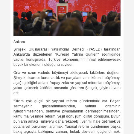
Ankara
Şimşek, Uluslararası Yatırımcılar Derneği (YASED) tarafından
Ankara'da düzenlenen "Küresel Yatırım Günleri" etkinliğinde
yaptığı konuşmada, Türkiye ekonomisinin ihmal edilemeyecek
büyük bir ekonomi olduğunu söyledi.
Orta ve uzun vadede büyümeyi etkileyecek faktörlere değinen
Şimşek, ticarette korumacılık ve parçalanmanın küresel büyümeyi
aşağı çektiğini anlattı. Yapay zeka ve yapısal reformları büyümeyi
yukarı çekecek faktörler arasında gösteren Şimşek, şöyle devam
etti:
"Bizim çok güçlü bir yapısal reform gündemimiz var. Beşeri
sermayenin güçlendirilmesinden, yatırım ortamının
iyileştirilmesinden, sermaye piyasalarının derinleştirilmesinden,
kamu maliyesinde reform, yeşil dönüşüm, dijital dönüşüm. Bütün
bunların amacı Türkiye'yi daha rekabetçi, verimli hale getirmek ve
potansiyel büyümeyi artırmak. Yapısal reform gündemine başka
bakış açısıyla baktığınız zaman, hukuk devletini güçlendirmek.