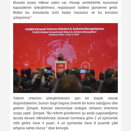
Burada siyasi istikrar zaten var. Hesap verilebilirlik, kurumsal
kapasitenin iyileştirilmesi, regülasyon kalitesi gündeme geldi.
Bütün bu konularda sizin kadar hassasız ve bu konuları
çalışıyoruz."
Yatırım ortamını iyileştirilmesini ayrı bir başlık olarak
düşündüklerini, bunun başlı başına önemli bir konu olduğunu dile
getiren Şimşek, küresel ekonomiye entegre olmanın önemine
vurgu yaptı. Şimşek, "Bu reform gündemini şu anda uyguladığımız
tarzda devam ettirebilirsek, küresel normlara göre 2 yıl içerisinde
milli gelire ilave 4 puan, 4 yıl içerisinde ilave 8 puanlık çıktı
artışına sahip oluruz." diye konuştu.