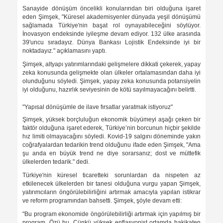
Sanayide dönüşüm öncelikli konularından biri olduğuna işaret
eden Şimşek, "Küresel akademisyenler dünyada yeşil dönüşümü
sağlamada Türkiye'nin başat rol oynayabileceğini söylüyor.
İnovasyon endeksinde iyileşme devam ediyor. 132 ülke arasında
39'uncu sıradayız. Dünya Bankası Lojistik Endeksinde iyi bir
noktadayız." açıklamasını yaptı.
Şimşek, altyapı yatırımlarındaki gelişmelere dikkati çekerek, yapay
zeka konusunda gelişmekte olan ülkeler ortalamasından daha iyi
olunduğunu söyledi. Şimşek, yapay zeka konusunda potansiyelin
iyi olduğunu, hazırlık seviyesinin de kötü sayılmayacağını belirtti.
"Yapısal dönüşümle de ilave fırsatlar yaratmak istiyoruz"
Şimşek, yüksek borçluluğun ekonomik büyümeyi aşağı çeken bir
faktör olduğuna işaret ederek, Türkiye’nin borcunun hiçbir şekilde
hız limiti olmayacağını söyledi. Kovid-19 salgını döneminde yakın
coğrafyalardan tedarikin trend olduğunu ifade eden Şimşek, "Ama
şu anda en büyük trend ne diye sorarsanız; dost ve müttefik
ülkelerden tedarik." dedi.
Türkiye'nin küresel ticaretteki sorunlardan da nispeten az
etkilenecek ülkelerden bir tanesi olduğuna vurgu yapan Şimşek,
yatırımcıların öngörülebilirliğini artırmak amacıyla yapılan istikrar
ve reform programından bahsetti. Şimşek, şöyle devam etti:
"Bu program ekonomide öngörülebilirliği artırmak için yapılmış bir
program. Özü bu. Çünkü yüksek enflasyonist ortamda hakikaten