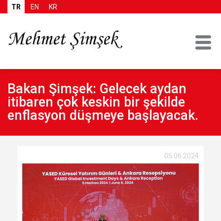
TR
EN
KR
Bakan Şimşek: Gelecek aydan
itibaren çok keskin bir şekilde
enflasyon düşmeye başlayacak.
05.06.2024