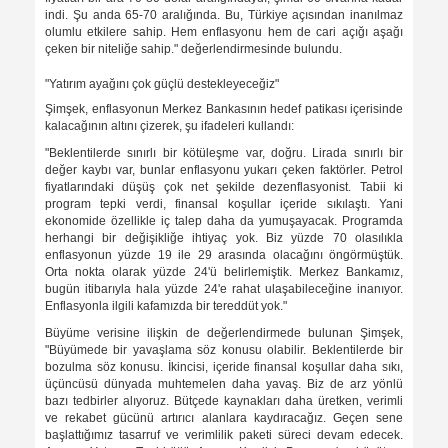
indi. Şu anda 65-70 aralığında. Bu, Türkiye açısından inanılmaz
olumlu etkilere sahip. Hem enflasyonu hem de cari açığı aşağı
çeken bir niteliğe sahip." değerlendirmesinde bulundu.
"Yatırım ayağını çok güçlü destekleyeceğiz"
Şimşek, enflasyonun Merkez Bankasının hedef patikası içerisinde
kalacağının altını çizerek, şu ifadeleri kullandı:
"Beklentilerde sınırlı bir kötüleşme var, doğru. Lirada sınırlı bir
değer kaybı var, bunlar enflasyonu yukarı çeken faktörler. Petrol
fiyatlarındaki düşüş çok net şekilde dezenflasyonist. Tabii ki
program tepki verdi, finansal koşullar içeride sıkılaştı. Yani
ekonomide özellikle iç talep daha da yumuşayacak. Programda
herhangi bir değişikliğe ihtiyaç yok. Biz yüzde 70 olasılıkla
enflasyonun yüzde 19 ile 29 arasında olacağını öngörmüştük.
Orta nokta olarak yüzde 24'ü belirlemiştik. Merkez Bankamız,
bugün itibarıyla hala yüzde 24'e rahat ulaşabileceğine inanıyor.
Enflasyonla ilgili kafamızda bir tereddüt yok."
Büyüme verisine ilişkin de değerlendirmede bulunan Şimşek,
"Büyümede bir yavaşlama söz konusu olabilir. Beklentilerde bir
bozulma söz konusu. İkincisi, içeride finansal koşullar daha sıkı,
üçüncüsü dünyada muhtemelen daha yavaş. Biz de arz yönlü
bazı tedbirler alıyoruz. Bütçede kaynakları daha üretken, verimli
ve rekabet gücünü artırıcı alanlara kaydıracağız. Geçen sene
başlattığımız tasarruf ve verimlilik paketi süreci devam edecek.