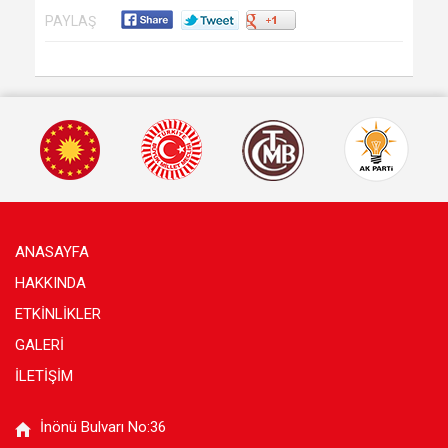
PAYLAŞ
ANASAYFA
HAKKINDA
ETKİNLİKLER
GALERİ
İLETİŞİM
İnönü Bulvarı No:36