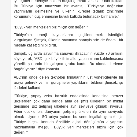
iyi ilişkiler nedeniyle bizi en düşük gümrük tarifesine tabi tuttular.
Bu Türkiye için muazzam bir avantaj. Türkiye'ye doğrudan
yatırımların gelmesine ve ülkenin küresel tedarik zincirinde
konumunun güçlenmesine büyük katkıda bulunacak bir hamle."
⁠"Büyük veri merkezleri bizim için çok değerli"
Türkiye'nin enerji kaynaklarını çeşitlendirmek istediğini
vurgulayan Şimşek, ülkenin savunma sanayisinde de önemli bir
mesafe kat ettiğini bildirdi.
Şimşek, üç ayda savunma sanayisi ihracatının yüzde 70 arttığını
söyleyerek, "ABD, çok büyük ihtimalle, yaptırımların kaldırılmasına
yönelik şu anda bir çalışma grubu kurdu. Bu alanda ilerleme
öngörüyoruz." diye konuştu.
ABD'nin önde gelen teknoloji firmalarının üst yöneticileriyle bir
araya gelerek verimli görüşmeler yaptıklarını bildiren Şimşek, şu
ifadeleri kullandı:
"Türkiye, yapay zeka hazırlık endeksinde kendisine benzer
ülkelerden çok daha ileride ama gelişmiş ülkelerin bir miktar
gerisinde. Biz gelişmiş ülkelerle aynı seviyeye çıkmak istiyoruz.
Fiber optikte biz dünyanın gelişmiş ülkeleri ile aynı seviyede
olmak istiyoruz. 5G artıya yatırım bu sene inşallah gerçekleşir.
Türkiye birçok konuda özellikle dijital dönüşümün altyapısını
hazırlamakla meşgul. Büyük veri merkezleri bizim için çok
değerli."