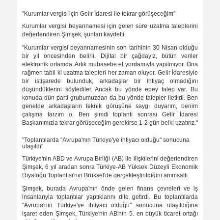
"Kurumlar vergisi için Gelir İdaresi ile tekrar görüşeceğim"
Kurumlar vergisi beyannamesi için gelen süre uzatma taleplerini
değerlendiren Şimşek, şunları kaydetti:
"Kurumlar vergisi beyannamesinin son tarihinin 30 Nisan olduğu
bir yıl öncesinden belirli. Dijital bir çağdayız, bütün veriler
elektronik ortamda. Artık muhasebe el yordamıyla yapılmıyor. Ona
rağmen tabii ki uzatma talepleri her zaman oluyor. Gelir İdaresiyle
bir istişarede bulunduk, arkadaşlar bir ihtiyaç olmadığını
düşündüklerini söylediler. Ancak bu yönde epey talep var. Bu
konuda dün parti grubumuzdan da bu yönde talepler iletildi. Ben
genelde arkadaşların teknik görüşüne saygı duyarım, benim
çalışma tarzım o. Ben şimdi toplantı sonrası Gelir İdaresi
Başkanımızla tekrar görüşeceğim gerekirse 1-2 gün belki uzatırız."
"Toplantılarda "Avrupa'nın Türkiye'ye ihtiyacı olduğu" sonucuna
ulaşıldı"
Türkiye'nin ABD ve Avrupa Birliği (AB) ile ilişkilerini değerlendiren
Şimşek, 6 yıl aradan sonra Türkiye-AB Yüksek Düzeyli Ekonomik
Diyaloğu Toplantısı'nın Brüksel'de gerçekleştirildiğini anımsattı.
Şimşek, burada Avrupa'nın önde gelen finans çevreleri ve iş
insanlarıyla toplantılar yaptıklarını dile getirdi. Bu toplantılarda
"Avrupa'nın Türkiye'ye ihtiyacı olduğu" sonucuna ulaşıldığına
işaret eden Şimşek, Türkiye'nin AB'nin 5. en büyük ticaret ortağı