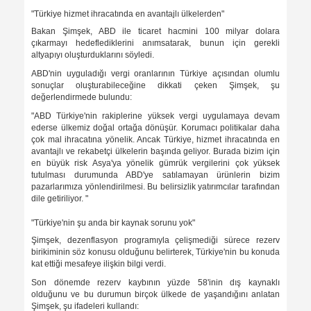
"Türkiye hizmet ihracatında en avantajlı ülkelerden"
Bakan Şimşek, ABD ile ticaret hacmini 100 milyar dolara
çıkarmayı hedeflediklerini anımsatarak, bunun için gerekli
altyapıyı oluşturduklarını söyledi.
ABD'nin uyguladığı vergi oranlarının Türkiye açısından olumlu
sonuçlar oluşturabileceğine dikkati çeken Şimşek, şu
değerlendirmede bulundu:
"ABD Türkiye'nin rakiplerine yüksek vergi uygulamaya devam
ederse ülkemiz doğal ortağa dönüşür. Korumacı politikalar daha
çok mal ihracatına yönelik. Ancak Türkiye, hizmet ihracatında en
avantajlı ve rekabetçi ülkelerin başında geliyor. Burada bizim için
en büyük risk Asya'ya yönelik gümrük vergilerini çok yüksek
tutulması durumunda ABD'ye satılamayan ürünlerin bizim
pazarlarımıza yönlendirilmesi. Bu belirsizlik yatırımcılar tarafından
dile getiriliyor. "
"Türkiye'nin şu anda bir kaynak sorunu yok"
Şimşek, dezenflasyon programıyla çelişmediği sürece rezerv
birikiminin söz konusu olduğunu belirterek, Türkiye'nin bu konuda
kat ettiği mesafeye ilişkin bilgi verdi.
Son dönemde rezerv kaybının yüzde 58'inin dış kaynaklı
olduğunu ve bu durumun birçok ülkede de yaşandığını anlatan
Şimşek, şu ifadeleri kullandı: