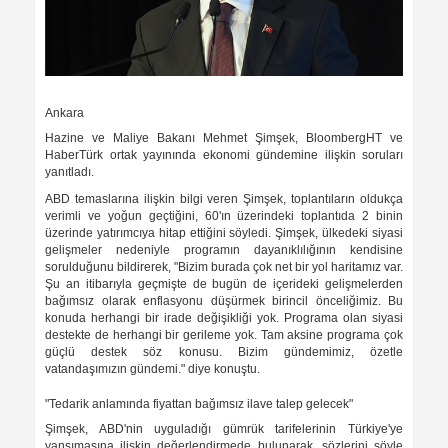
Ankara
Hazine ve Maliye Bakanı Mehmet Şimşek, BloombergHT ve
HaberTürk ortak yayınında ekonomi gündemine ilişkin soruları
yanıtladı.
ABD temaslarına ilişkin bilgi veren Şimşek, toplantıların oldukça
verimli ve yoğun geçtiğini, 60'ın üzerindeki toplantıda 2 binin
üzerinde yatırımcıya hitap ettiğini söyledi. Şimşek, ülkedeki siyasi
gelişmeler nedeniyle programın dayanıklılığının kendisine
sorulduğunu bildirerek, "Bizim burada çok net bir yol haritamız var.
Şu an itibarıyla geçmişte de bugün de içerideki gelişmelerden
bağımsız olarak enflasyonu düşürmek birincil önceliğimiz. Bu
konuda herhangi bir irade değişikliği yok. Programa olan siyasi
destekte de herhangi bir gerileme yok. Tam aksine programa çok
güçlü destek söz konusu. Bizim gündemimiz, özetle
vatandaşımızın gündemi." diye konuştu.
"Tedarik anlamında fiyattan bağımsız ilave talep gelecek"
Şimşek, ABD'nin uyguladığı gümrük tarifelerinin Türkiye'ye
yansımasına ilişkin değerlendirmede bulunarak, sözlerini şöyle