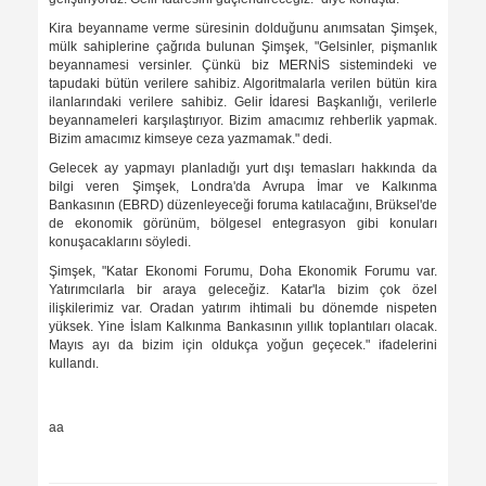
Kira beyanname verme süresinin dolduğunu anımsatan Şimşek,
mülk sahiplerine çağrıda bulunan Şimşek, "Gelsinler, pişmanlık
beyannamesi versinler. Çünkü biz MERNİS sistemindeki ve
tapudaki bütün verilere sahibiz. Algoritmalarla verilen bütün kira
ilanlarındaki verilere sahibiz. Gelir İdaresi Başkanlığı, verilerle
beyannameleri karşılaştırıyor. Bizim amacımız rehberlik yapmak.
Bizim amacımız kimseye ceza yazmamak." dedi.
Gelecek ay yapmayı planladığı yurt dışı temasları hakkında da
bilgi veren Şimşek, Londra'da Avrupa İmar ve Kalkınma
Bankasının (EBRD) düzenleyeceği foruma katılacağını, Brüksel'de
de ekonomik görünüm, bölgesel entegrasyon gibi konuları
konuşacaklarını söyledi.
Şimşek, "Katar Ekonomi Forumu, Doha Ekonomik Forumu var.
Yatırımcılarla bir araya geleceğiz. Katar'la bizim çok özel
ilişkilerimiz var. Oradan yatırım ihtimali bu dönemde nispeten
yüksek. Yine İslam Kalkınma Bankasının yıllık toplantıları olacak.
Mayıs ayı da bizim için oldukça yoğun geçecek." ifadelerini
kullandı.
aa