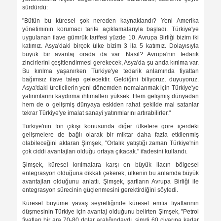
sürdürdü:
"Bütün bu küresel şok nereden kaynaklandı? Yeni Amerika
yönetiminin korumacı tarife açıklamalarıyla başladı. Türkiye'ye
uygulanan ilave gümrük tarifesi yüzde 10. Avrupa Birliği bizim iki
katımız. Asya'daki birçok ülke bizim 3 ila 5 katımız. Dolayısıyla
büyük bir avantaj orada da var. Nasıl? Avrupa'nın tedarik
zincirlerini çeşitlendirmesi gerekecek, Asya'da şu anda kırılma var.
Bu kırılma yaşanırken Türkiye'ye tedarik anlamında fiyattan
bağımsız ilave talep gelecektir. Geldiğini biliyoruz, duyuyoruz.
Asya'daki üreticilerin yeni dönemden nemalanmak için Türkiye'ye
yatırımlarını kaydırma ihtimalleri yüksek. Hem gelişmiş dünyadan
hem de o gelişmiş dünyaya eskiden rahat şekilde mal satanlar
tekrar Türkiye'ye imalat sanayi yatırımlarını artırabilirler."
Türkiye'nin fon çıkışı konusunda diğer ülkelere göre içerdeki
gelişmelere de bağlı olarak bir miktar daha fazla etkilenmiş
olabileceğini aktaran Şimşek, "Ortalık yatıştığı zaman Türkiye'nin
çok ciddi avantajları olduğu ortaya çıkacak." ifadesini kullandı.
Şimşek, küresel kırılmalara karşı en büyük ilacın bölgesel
entegrasyon olduğuna dikkati çekerek, ülkenin bu anlamda büyük
avantajları olduğunu anlattı. Şimşek, şartların Avrupa Birliği ile
entegrasyon sürecinin güçlenmesini gerektirdiğini söyledi.
Küresel büyüme yavaş seyrettiğinde küresel emtia fiyatlarının
düşmesinin Türkiye için avantaj olduğunu belirten Şimşek, "Petrol
fiyatları bir ara 70-80 dolar aralığındaydı, şimdi 60 civarına kadar