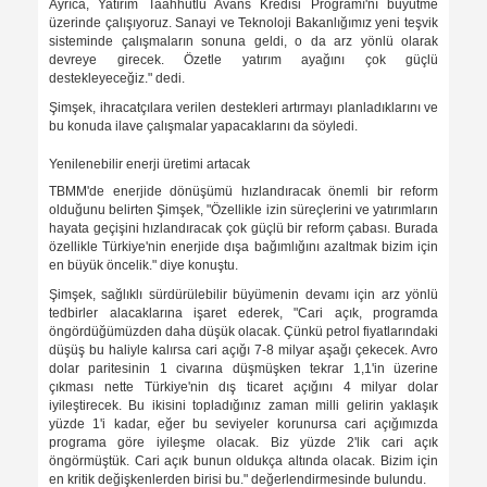
Ayrıca, Yatırım Taahhütlü Avans Kredisi Programı'nı büyütme
üzerinde çalışıyoruz. Sanayi ve Teknoloji Bakanlığımız yeni teşvik
sisteminde çalışmaların sonuna geldi, o da arz yönlü olarak
devreye girecek. Özetle yatırım ayağını çok güçlü
destekleyeceğiz." dedi.
Şimşek, ihracatçılara verilen destekleri artırmayı planladıklarını ve
bu konuda ilave çalışmalar yapacaklarını da söyledi.
Yenilenebilir enerji üretimi artacak
TBMM'de enerjide dönüşümü hızlandıracak önemli bir reform
olduğunu belirten Şimşek, "Özellikle izin süreçlerini ve yatırımların
hayata geçişini hızlandıracak çok güçlü bir reform çabası. Burada
özellikle Türkiye'nin enerjide dışa bağımlığını azaltmak bizim için
en büyük öncelik." diye konuştu.
Şimşek, sağlıklı sürdürülebilir büyümenin devamı için arz yönlü
tedbirler alacaklarına işaret ederek, "Cari açık, programda
öngördüğümüzden daha düşük olacak. Çünkü petrol fiyatlarındaki
düşüş bu haliyle kalırsa cari açığı 7-8 milyar aşağı çekecek. Avro
dolar paritesinin 1 civarına düşmüşken tekrar 1,1'in üzerine
çıkması nette Türkiye'nin dış ticaret açığını 4 milyar dolar
iyileştirecek. Bu ikisini topladığınız zaman milli gelirin yaklaşık
yüzde 1'i kadar, eğer bu seviyeler korunursa cari açığımızda
programa göre iyileşme olacak. Biz yüzde 2'lik cari açık
öngörmüştük. Cari açık bunun oldukça altında olacak. Bizim için
en kritik değişkenlerden birisi bu." değerlendirmesinde bulundu.