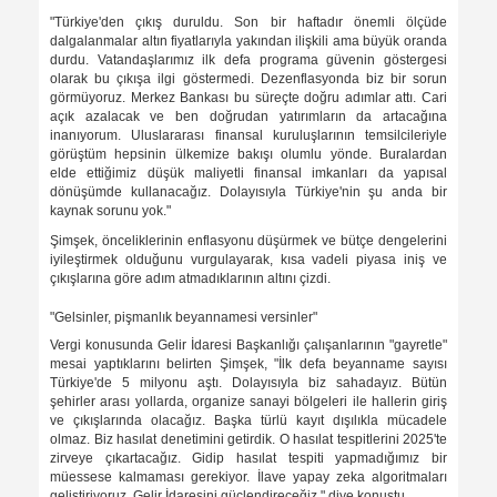
"Türkiye'den çıkış duruldu. Son bir haftadır önemli ölçüde
dalgalanmalar altın fiyatlarıyla yakından ilişkili ama büyük oranda
durdu. Vatandaşlarımız ilk defa programa güvenin göstergesi
olarak bu çıkışa ilgi göstermedi. Dezenflasyonda biz bir sorun
görmüyoruz. Merkez Bankası bu süreçte doğru adımlar attı. Cari
açık azalacak ve ben doğrudan yatırımların da artacağına
inanıyorum. Uluslararası finansal kuruluşlarının temsilcileriyle
görüştüm hepsinin ülkemize bakışı olumlu yönde. Buralardan
elde ettiğimiz düşük maliyetli finansal imkanları da yapısal
dönüşümde kullanacağız. Dolayısıyla Türkiye'nin şu anda bir
kaynak sorunu yok."
Şimşek, önceliklerinin enflasyonu düşürmek ve bütçe dengelerini
iyileştirmek olduğunu vurgulayarak, kısa vadeli piyasa iniş ve
çıkışlarına göre adım atmadıklarının altını çizdi.
"Gelsinler, pişmanlık beyannamesi versinler"
Vergi konusunda Gelir İdaresi Başkanlığı çalışanlarının "gayretle"
mesai yaptıklarını belirten Şimşek, "İlk defa beyanname sayısı
Türkiye'de 5 milyonu aştı. Dolayısıyla biz sahadayız. Bütün
şehirler arası yollarda, organize sanayi bölgeleri ile hallerin giriş
ve çıkışlarında olacağız. Başka türlü kayıt dışılıkla mücadele
olmaz. Biz hasılat denetimini getirdik. O hasılat tespitlerini 2025'te
zirveye çıkartacağız. Gidip hasılat tespiti yapmadığımız bir
müessese kalmaması gerekiyor. İlave yapay zeka algoritmaları
geliştiriyoruz. Gelir İdaresini güçlendireceğiz." diye konuştu.