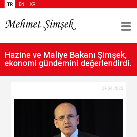
TR
EN
KR
Hazine ve Maliye Bakanı Şimşek,
ekonomi gündemini değerlendirdi.
29.04.2025