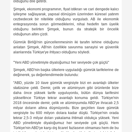
olduğunu dile getirdi.
Şimşek, ekonomi programının, fiyat istikrarı ve cari dengede kalıcı
iyileşme sağlayarak, yapısal dönüşüm üzerinden küresel yatırım
cezbedecek bir nitelikte olduğunu vurguladı. AB ile ekonomik
entegrasyonda sorun görmediklerini, nihai hedefin tam üyelik
olduğunu belirten Şimşek, bunun da stratejik bir öncelik
olduğunun altını çizdi.
Gümrük Birliği'nin güncellenmesinin iki tarafın lehine olduğunu
anlatan Şimşek, AB'nin özellikle savunma sanayisi ve güvenlik
alanlarında Türkiye'ye ihtiyacı olduğunu söyledi.
⁠"Yeni ABD yönetimiyle diyaloğumuz her seviyede çok güçlü"
Şimşek, ABD'nin başka ülkelere uyguladığı gümrük tarifelerine de
değinerek, şu değerlendirmede bulundu:
"ABD, yüzde 10 ilave gümrük vergisiyle bizi en avantajlı ülkeler
statüsüne çekti. Demir, çelik ve alüminyum gibi ürünlerde bize
daha önce yüksek tarife uyguluyordu, bütün dünya tarifesini
yükseltince Türkiye tekrar avantajlı konuma geldi. Türkiye'nin
2018 öncesinde demir, çelik ve alüminyumda ABD'ye ihracatı 2,5
milyar doların altına düşmüyordu. Bize geçirilen ilave gümrük
vergisiyle bu 600 milyon dolara kadar düştü. Türkiye'nin orada
tekrar 2,5-3 milyar doları yakalama ihtimali oldukça yüksek. Yeni
ABD yönetimiyle diyaloğumuz her seviyede çok güçlü. Hem
Türkiye'nin ABD'ye karşı dış ticaret fazlasının olmaması hem de bu